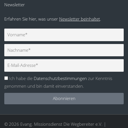
Newsletter
Erfahren Sie hier, was unser
Newsletter beinhaltet
.
Vorname
Nachname
E-
Mail
Ich habe die
Datenschutzbestimmungen
zur Kenntnis
genommen und bin damit einverstanden.
Abonnieren
© 2026 Evang. Missionsdienst Die Wegbereiter e.V. |