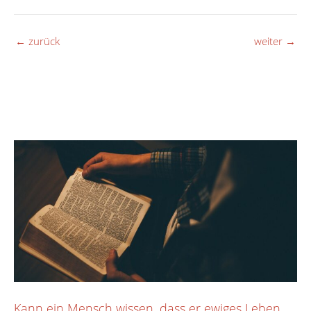
←
zurück
weiter
→
Kann ein Mensch wissen, dass er ewiges Leben