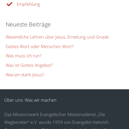
Empfehlung
Neueste Beiträge
Wesentliche Lehren über Jesus, Errettung und Gnade
Gottes Wort oder Menschen Wort?
Was muss ich tun?
Was ist Gottes Angebot?
Warum starb Jesus?
Über uns: Was wir machen
Das Missionswerk Evangelischer Missionsdienst „Die
Wegbereiter“ e.V. wurde 1959 von Evangelist Heinrich