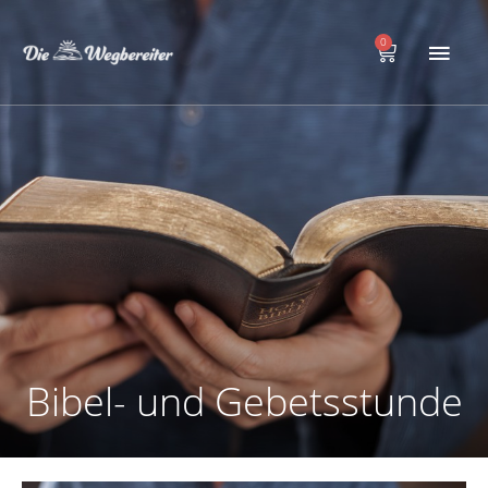
Zum
Hau
Inhalt
0
Warenkorb
springen
Bibel- und Gebetsstunde