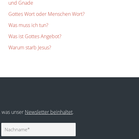
und Gnade
Gottes Wort oder Menschen Wort?
Was muss ich tun?
Was ist Gottes Angebot?
Warum starb Jesus?
r, was unser
Newsletter beinhaltet
.
Nachname