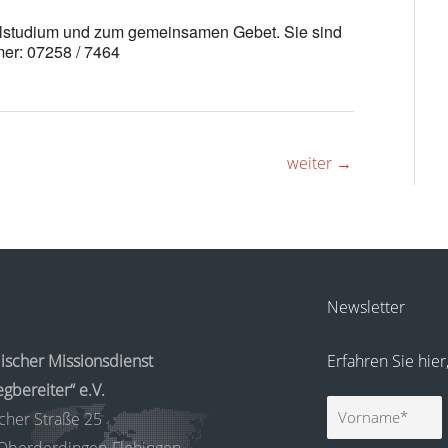
belstudium und zum gemeinsamen Gebet. Sie sind
er: 07258 / 7464
weiter
→
Newsletter
ischer Missionsdienst
Erfahren Sie hie
gbereiter“ e.V.
Vorname
cher Straße 25
Oberderdingen-Flehingen