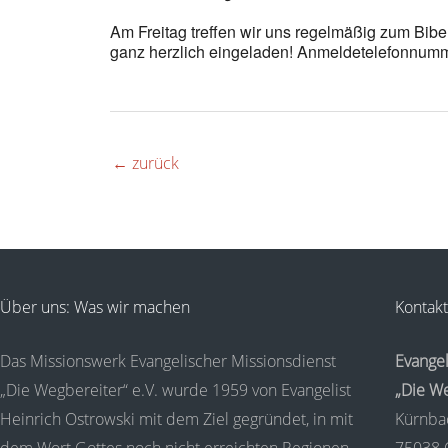
Am Freitag treffen wir uns regelmäßig zum Bi
ganz herzlich eingeladen! Anmeldetelefonnumm
←
zurück
Über uns: Was wir machen
Kontakt
Das Missionswerk Evangelischer Missionsdienst
Evangel
„Die Wegbereiter“ e.V. wurde 1959 von Evangelist
„Die We
Heinrich Ostrowski mit dem Ziel gegründet, in mit
Kürnba
dem Wort Gottes noch nicht erreichten Regionen
75038 