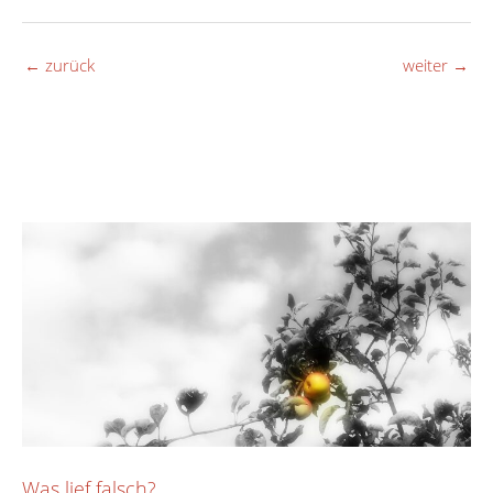
←
zurück
weiter
→
Was lief falsch?