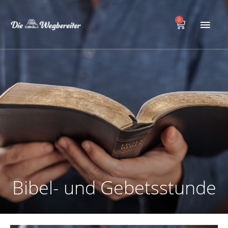
Zum
Hau
Inhalt
0
Warenkorb
springen
Bibel- und Gebetsstunde