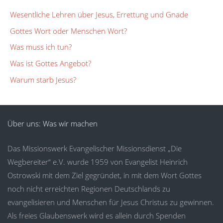
Wesentliche Lehren über Jesus, Errettung und Gnade
Gottes Wort oder Menschen Wort?
Was muss ich tun?
Was ist Gottes Angebot?
Warum starb Jesus?
Über uns: Was wir machen
Das Missionswerk Evangelischer Missionsdienst „Die
Wegbereiter“ e.V. wurde 1959 von Evangelist Heinrich
Ostrowski mit dem Ziel gegründet, in mit dem Wort Gottes
noch nicht erreichten Regionen Deutschlands zu
evangelisieren und Menschen für Jesus Christus zu gewinnen.
Als freies Glaubenswerk wird es allein durch Spenden