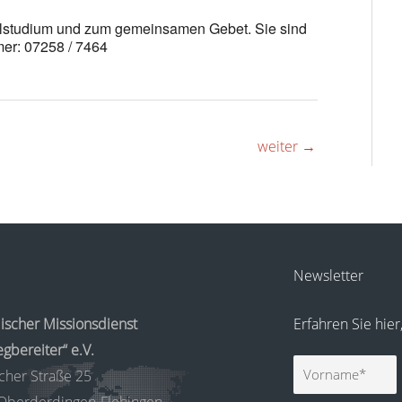
belstudium und zum gemeinsamen Gebet. Sie sind
er: 07258 / 7464
weiter
→
Newsletter
ischer Missionsdienst
Erfahren Sie hie
gbereiter“ e.V.
Vorname
cher Straße 25
Oberderdingen-Flehingen