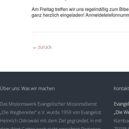
Am Freitag treffen wir uns regelmäßig zum Bi
ganz herzlich eingeladen! Anmeldetelefonnumm
←
zurück
Über uns: Was wir machen
Kontakt
Das Missionswerk Evangelischer Missionsdienst
Evangel
„Die Wegbereiter“ e.V. wurde 1959 von Evangelist
„Die We
Heinrich Ostrowski mit dem Ziel gegründet, in mit
Kürnba
dem Wort Gottes noch nicht erreichten Regionen
75038 