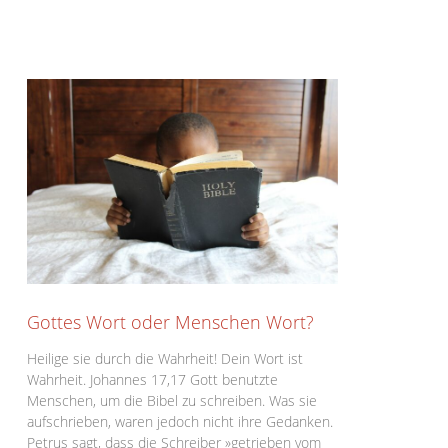
Gottes Wort oder Menschen Wort?
Heilige sie durch die Wahrheit! Dein Wort ist
Wahrheit. Johannes 17,17 Gott benutzte
Menschen, um die Bibel zu schreiben. Was sie
aufschrieben, waren jedoch nicht ihre Gedanken.
Petrus sagt, dass die Schreiber »getrieben vom