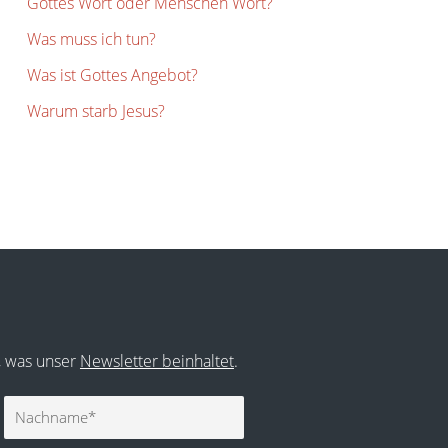
Gottes Wort oder Menschen Wort?
Was muss ich tun?
Was ist Gottes Angebot?
Warum starb Jesus?
r, was unser
Newsletter beinhaltet
.
Nachname