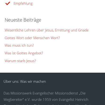
Empfehlung
Neueste Beiträge
Wesentliche Lehren über Jesus, Errettung und Gnade
Gottes Wort oder Menschen Wort?
Was muss ich tun?
Was ist Gottes Angebot?
Warum starb Jesus?
Über uns: Was wir machen
Das Missionswerk Evangelischer Missionsdienst „Die
Wegbereiter“ e.V. wurde 1959 von Evangelist Heinrich