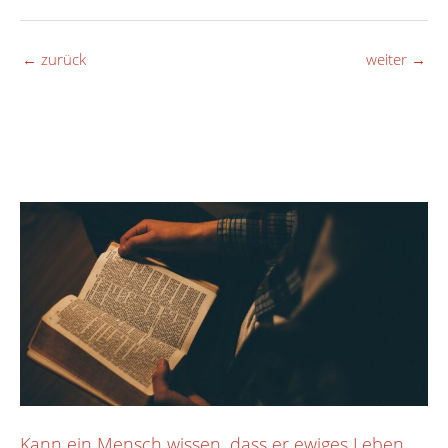
←
zurück
weiter
→
Kann ein Mensch wissen, dass er ewiges Leben