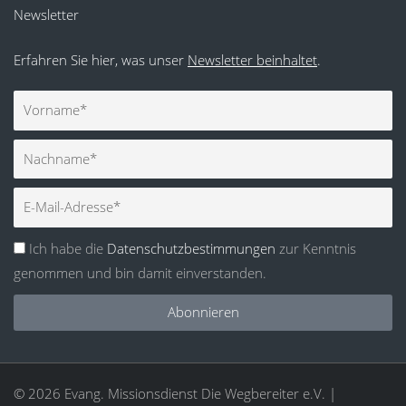
Newsletter
Erfahren Sie hier, was unser
Newsletter beinhaltet
.
Vorname
Nachname
E-
Mail
Ich habe die
Datenschutzbestimmungen
zur Kenntnis
genommen und bin damit einverstanden.
Abonnieren
© 2026 Evang. Missionsdienst Die Wegbereiter e.V. |