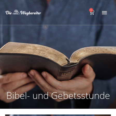
Zum
Hau
Inhalt
0
Warenkorb
springen
Bibel- und Gebetsstunde