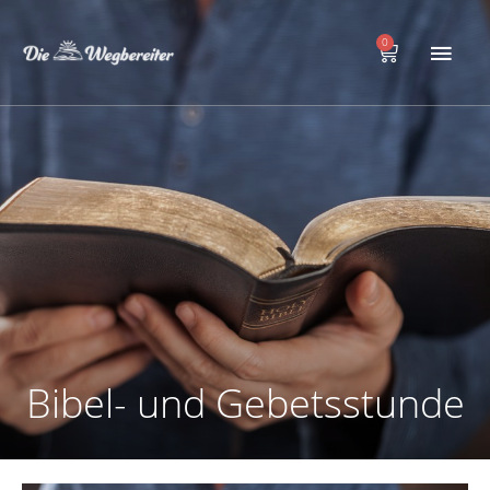
Zum
Hau
Inhalt
0
Warenkorb
springen
Bibel- und Gebetsstunde