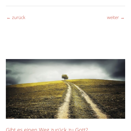
←
zurück
weiter
→
Gibt es einen Weg zurück zu Gott?