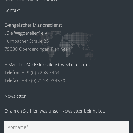
Kontakt
Evangelischer Missionsdienst
„Die Wegbereiter“ e.V.
Kürnbacher Straße 25
75038 Oberderdingen-Flehingen
E-Mail:
info@missionsdienst-wegbereiter.de
Telefon:
+49 (0) 7258 7464
Telefax:
+49 (0) 7258 924370
Newsletter
Erfahren Sie hier, was unser
Newsletter beinhaltet
.
Vorname