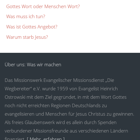
Gottes Wort oder Menschen Wort?
Was muss ich tun?
Was ist Gottes Angebot?
Warum starb Jesus?
Über uns: Was wir machen
Das Missionswerk Evangelischer Missionsdienst „Die
Wegbereiter“ e.V. wurde 1959 von Evangelist Heinrich
Ostrowski mit dem Ziel gegründet, in mit dem Wort Gottes
noch nicht erreichten Regionen Deutschlands zu
evangelisieren und Menschen für Jesus Christus zu gewinnen.
Als freies Glaubenswerk wird es allein durch Spenden
verbundener Missionsfreunde aus verschiedenen Ländern
finanziert.
[ Mehr erfahren ]