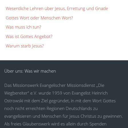
Wesentliche Lehren über Jesus, Errettung und Gnade
Gottes Wort oder Menschen Wort?
Was muss ich tun?
Was ist Gottes Angebot?
Warum starb Jesus?
Über uns: Was wir machen
Das Missionswerk Evangelischer Missionsdienst „Die
Wegbereiter“ e.V. wurde 1959 von Evangelist Heinrich
Ostrowski mit dem Ziel gegründet, in mit dem Wort Gottes
noch nicht erreichten Regionen Deutschlands zu
evangelisieren und Menschen für Jesus Christus zu gewinnen.
Als freies Glaubenswerk wird es allein durch Spenden