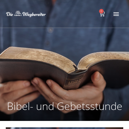
Zum
Hau
Inhalt
0
Warenkorb
springen
Bibel- und Gebetsstunde