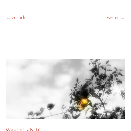
←
zurück
weiter
→
Was lief falsch?