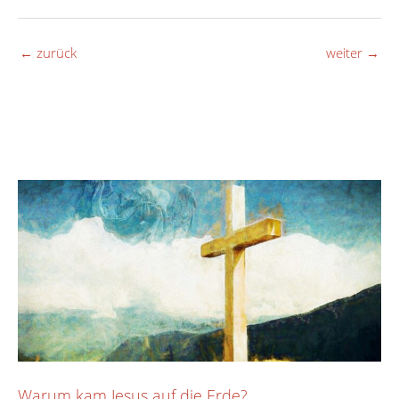
←
zurück
weiter
→
Warum kam Jesus auf die Erde?