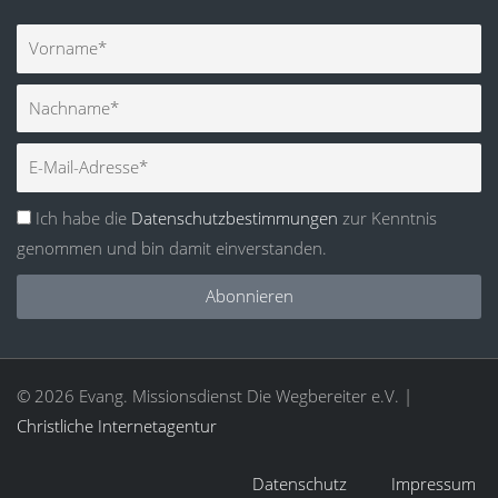
Vorname
Nachname
E-
Mail
Ich habe die
Datenschutzbestimmungen
zur Kenntnis
genommen und bin damit einverstanden.
Abonnieren
© 2026 Evang. Missionsdienst Die Wegbereiter e.V. |
Christliche Internetagentur
Datenschutz
Impressum