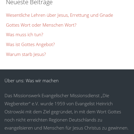
Neueste Beiträge
Wesentliche Lehren über Jesus, Errettung und Gnade
Gottes Wort oder Menschen Wort?
Was muss ich tun?
Was ist Gottes Angebot?
Warum starb Jesus?
Über uns: Was wir machen
Das Missionswerk Evangelischer Missionsdienst „Die
Wegbereiter“ e.V. wurde 1959 von Evangelist Heinrich
Ostrowski mit dem Ziel gegründet, in mit dem Wort Gottes
noch nicht erreichten Regionen Deutschlands zu
evangelisieren und Menschen für Jesus Christus zu gewinnen.