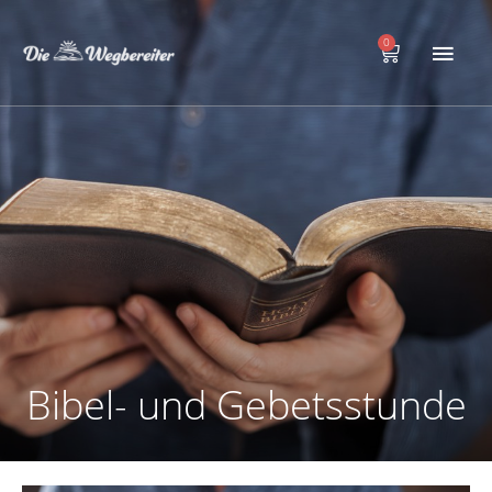
Zum
Hau
Inhalt
0
Warenkorb
springen
Bibel- und Gebetsstunde