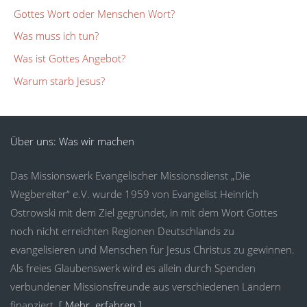
Gottes Wort oder Menschen Wort?
Was muss ich tun?
Was ist Gottes Angebot?
Warum starb Jesus?
Über uns: Was wir machen
Das Missionswerk Evangelischer Missionsdienst „Die
Wegbereiter“ e.V. wurde 1959 von Evangelist Heinrich
Ostrowski mit dem Ziel gegründet, in mit dem Wort Gottes
noch nicht erreichten Regionen Deutschlands zu
evangelisieren und Menschen für Jesus Christus zu gewinnen.
Als freies Glaubenswerk wird es allein durch Spenden
verbundener Missionsfreunde aus verschiedenen Ländern
finanziert.
[ Mehr erfahren ]