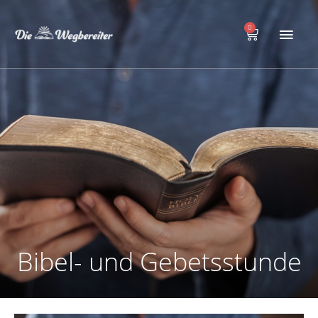
Zum
Hau
Inhalt
0
Warenkorb
springen
Bibel- und Gebetsstunde