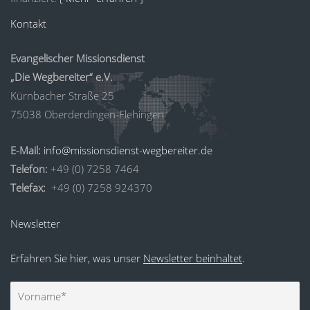
Kontakt
Evangelischer Missionsdienst
„Die Wegbereiter“ e.V.
Kürnbacher Straße 25
75038 Oberderdingen-Flehingen
E-Mail:
info@missionsdienst-wegbereiter.de
Telefon:
+49 (0) 7258 7464
Telefax:
+49 (0) 7258 924370
Newsletter
Erfahren Sie hier, was unser
Newsletter beinhaltet
.
Vorname