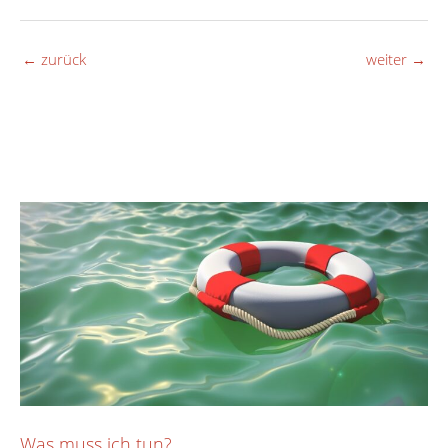
←
zurück
weiter
→
Was muss ich tun?