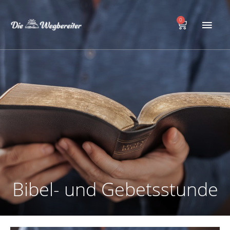
Zum
Hau
Inhalt
0
Warenkorb
springen
Bibel- und Gebetsstunde