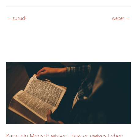
←
zurück
weiter
→
Kann ein Mensch wissen, dass er ewiges Leben