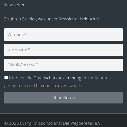
Newsletter
Erfahren Sie hier, was unser
Newsletter beinhaltet
.
Vorname
Nachname
E-
Mail
Ich habe die
Datenschutzbestimmungen
zur Kenntnis
genommen und bin damit einverstanden.
Abonnieren
© 2026 Evang. Missionsdienst Die Wegbereiter e.V. |