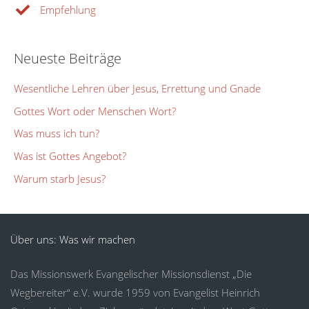
Empfehlung
Neueste Beiträge
Wesentliche Lehren über Jesus, Errettung und Gnade
Gottes Wort oder Menschen Wort?
Was muss ich tun?
Was ist Gottes Angebot?
Warum starb Jesus?
Über uns: Was wir machen
Das Missionswerk Evangelischer Missionsdienst „Die
Wegbereiter“ e.V. wurde 1959 von Evangelist Heinrich