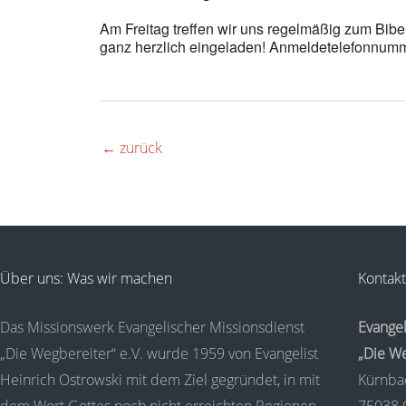
Am Freitag treffen wir uns regelmäßig zum Bi
ganz herzlich eingeladen! Anmeldetelefonnumm
←
zurück
Über uns: Was wir machen
Kontakt
Das Missionswerk Evangelischer Missionsdienst
Evangel
„Die Wegbereiter“ e.V. wurde 1959 von Evangelist
„Die We
Heinrich Ostrowski mit dem Ziel gegründet, in mit
Kürnba
dem Wort Gottes noch nicht erreichten Regionen
75038 