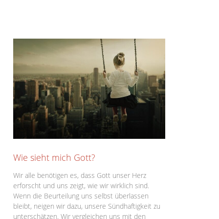
Wie sieht mich Gott?
Wir alle benötigen es, dass Gott unser Herz
erforscht und uns zeigt, wie wir wirklich sind.
Wenn die Beurteilung uns selbst überlassen
bleibt, neigen wir dazu, unsere Sündhaftigkeit zu
unterschätzen. Wir vergleichen uns mit den