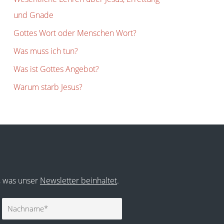
und Gnade
Gottes Wort oder Menschen Wort?
Was muss ich tun?
Was ist Gottes Angebot?
Warum starb Jesus?
r, was unser
Newsletter beinhaltet
.
Nachname