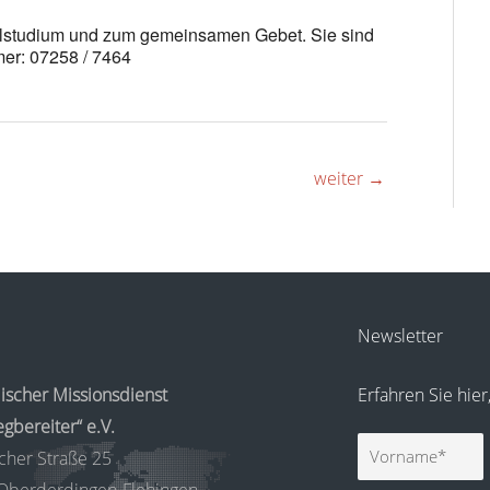
belstudium und zum gemeinsamen Gebet. Sie sind
er: 07258 / 7464
weiter
→
Newsletter
ischer Missionsdienst
Erfahren Sie hie
gbereiter“ e.V.
Vorname
cher Straße 25
Oberderdingen-Flehingen