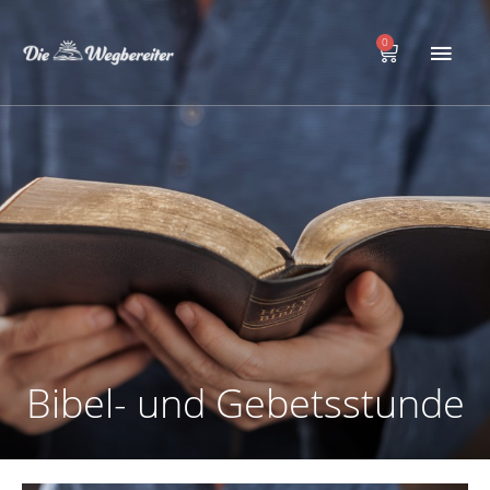
Zum
Hau
Inhalt
0
Warenkorb
springen
Bibel- und Gebetsstunde