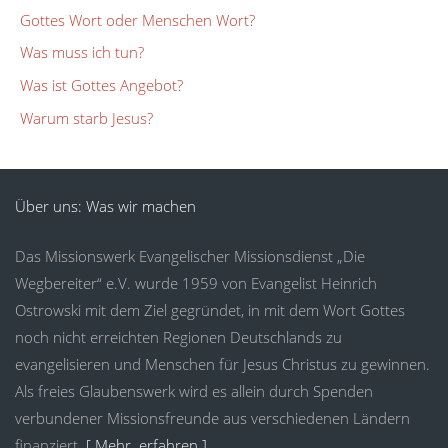
Gottes Wort oder Menschen Wort?
Was muss ich tun?
Was ist Gottes Angebot?
Warum starb Jesus?
Über uns: Was wir machen
Das Missionswerk Evangelischer Missionsdienst „Die
Wegbereiter“ e.V. wurde 1959 von Evangelist Heinrich
Ostrowski mit dem Ziel gegründet, in mit dem Wort Gottes
noch nicht erreichten Regionen Deutschlands zu
evangelisieren und Menschen für Jesus Christus zu gewinnen.
Als freies Glaubenswerk wird es allein durch Spenden
verbundener Missionsfreunde aus verschiedenen Ländern
finanziert.
[ Mehr erfahren ]