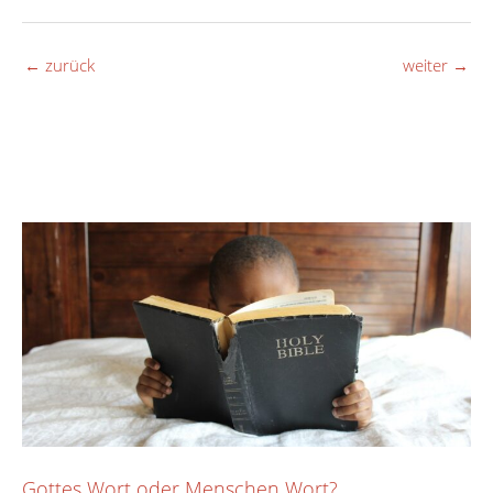
←
zurück
weiter
→
Gottes Wort oder Menschen Wort?