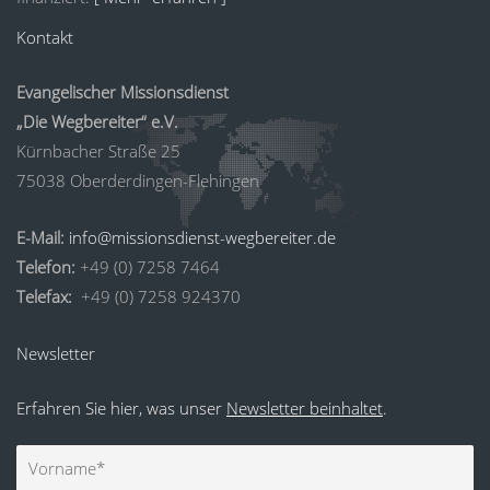
Kontakt
Evangelischer Missionsdienst
„Die Wegbereiter“ e.V.
Kürnbacher Straße 25
75038 Oberderdingen-Flehingen
E-Mail:
info@missionsdienst-wegbereiter.de
Telefon:
+49 (0) 7258 7464
Telefax:
+49 (0) 7258 924370
Newsletter
Erfahren Sie hier, was unser
Newsletter beinhaltet
.
Vorname