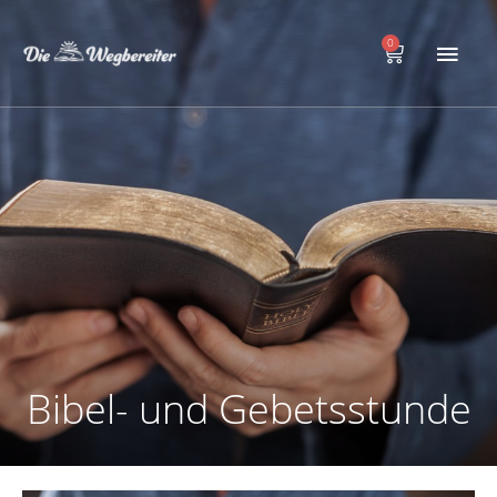
Zum
Hau
Inhalt
0
Warenkorb
springen
Bibel- und Gebetsstunde