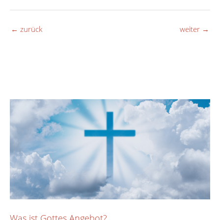
←
zurück
weiter
→
Was ist Gottes Angebot?