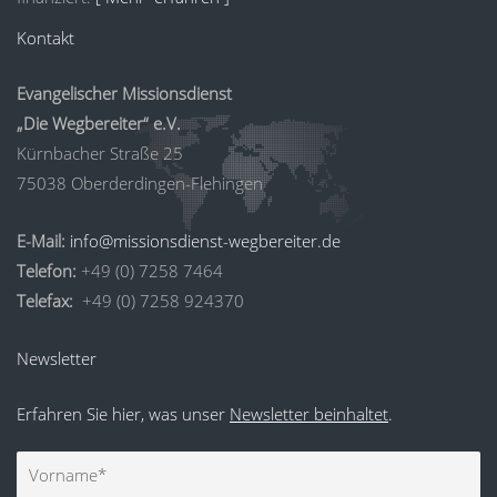
Kontakt
Evangelischer Missionsdienst
„Die Wegbereiter“ e.V.
Kürnbacher Straße 25
75038 Oberderdingen-Flehingen
E-Mail:
info@missionsdienst-wegbereiter.de
Telefon:
+49 (0) 7258 7464
Telefax:
+49 (0) 7258 924370
Newsletter
Erfahren Sie hier, was unser
Newsletter beinhaltet
.
Vorname