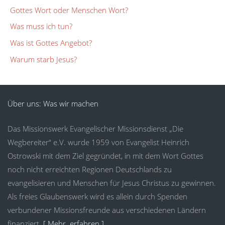
Gottes Wort oder Menschen Wort?
Was muss ich tun?
Was ist Gottes Angebot?
Warum starb Jesus?
Über uns: Was wir machen
Das Missionswerk Evangelischer Missionsdienst „Die
Wegbereiter“ e.V. wurde 1959 von Evangelist Heinrich
Ostrowski mit dem Ziel gegründet, in mit dem Wort Gottes
noch nicht erreichten Regionen Deutschlands zu
evangelisieren und Menschen für Jesus Christus zu gewinnen.
Als freies Glaubenswerk wird es allein durch Spenden
verbundener Missionsfreunde aus verschiedenen Ländern
finanziert.
[ Mehr erfahren ]