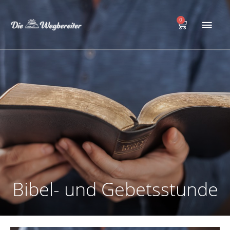
Zum
Hau
Inhalt
0
Warenkorb
springen
Bibel- und Gebetsstunde