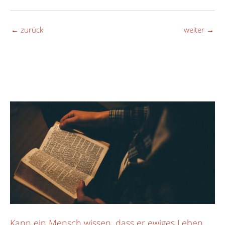
←
zurück
weiter
→
Kann ein Mensch wissen, dass er ewiges Leben