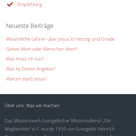
Empfehlung
Neueste Beiträge
Wesentliche Lehren über Jesus, Errettung und Gnade
Gottes Wort oder Menschen Wort?
Was muss ich tun?
Was ist Gottes Angebot?
Warum starb Jesus?
Über uns: Was wir machen
Das Missionswerk Evangelischer Missionsdienst „Die
Wegbereiter“ e.V. wurde 1959 von Evangelist Heinrich