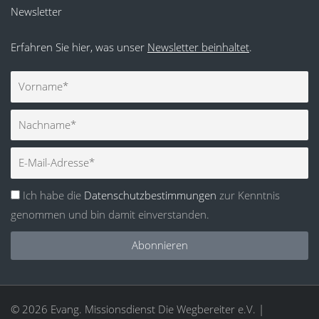
Newsletter
Erfahren Sie hier, was unser
Newsletter beinhaltet
.
Vorname
Nachname
E-
Mail
Ich habe die
Datenschutzbestimmungen
zur Kenntnis
genommen und bin damit einverstanden.
Abonnieren
© 2026 Evang. Missionsdienst Die Wegbereiter e.V. |