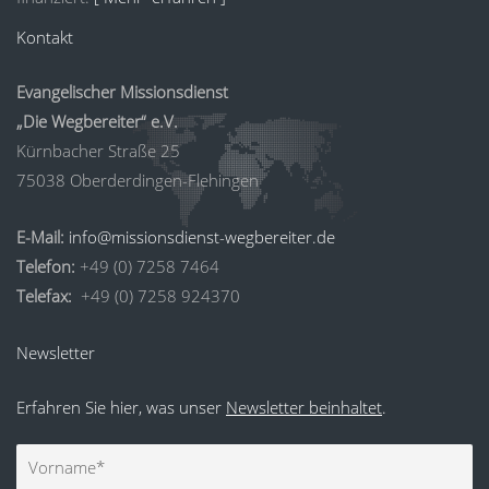
Kontakt
Evangelischer Missionsdienst
„Die Wegbereiter“ e.V.
Kürnbacher Straße 25
75038 Oberderdingen-Flehingen
E-Mail:
info@missionsdienst-wegbereiter.de
Telefon:
+49 (0) 7258 7464
Telefax:
+49 (0) 7258 924370
Newsletter
Erfahren Sie hier, was unser
Newsletter beinhaltet
.
Vorname