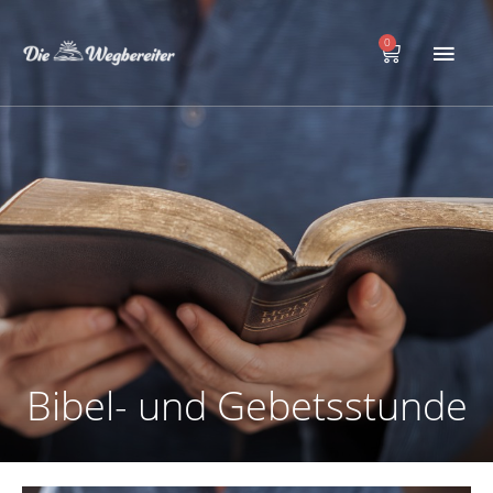
Zum
Hau
Inhalt
0
Warenkorb
springen
Bibel- und Gebetsstunde