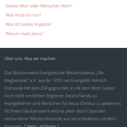
Gottes Wort oder Menschen Wort?
Was muss ich tun?
Was ist Gottes Angebot?
Warum starb Jesus?
Über uns: Was wir machen
Das Missionswerk Evangelischer Missionsdienst „Die
Wegbereiter“ e.V. wurde 1959 von Evangelist Heinrich
Ostrowski mit dem Ziel gegründet, in mit dem Wort Gottes
noch nicht erreichten Regionen Deutschlands zu
evangelisieren und Menschen für Jesus Christus zu gewinnen.
Als freies Glaubenswerk wird es allein durch Spenden
verbundener Missionsfreunde aus verschiedenen Ländern
finanziert.
[ Mehr erfahren ]