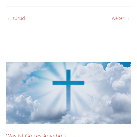
←
zurück
weiter
→
Was ist Gottes Angebot?