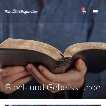
Zum
Hau
Inhalt
0
Warenkorb
springen
Bibel- und Gebetsstunde