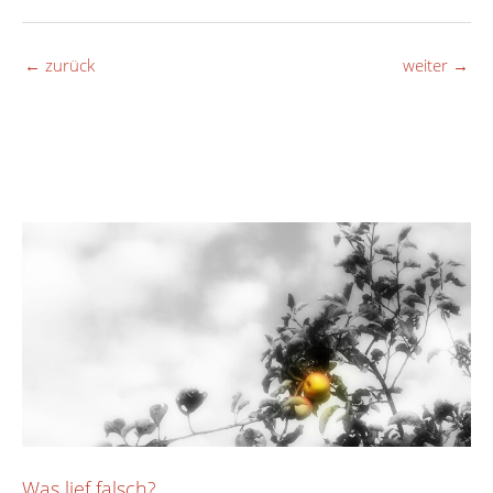
←
zurück
weiter
→
Was lief falsch?