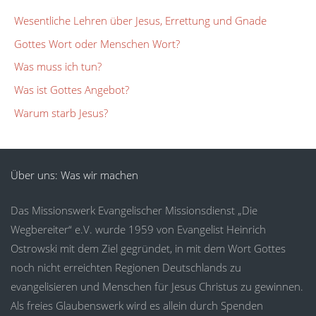
Wesentliche Lehren über Jesus, Errettung und Gnade
Gottes Wort oder Menschen Wort?
Was muss ich tun?
Was ist Gottes Angebot?
Warum starb Jesus?
Über uns: Was wir machen
Das Missionswerk Evangelischer Missionsdienst „Die
Wegbereiter“ e.V. wurde 1959 von Evangelist Heinrich
Ostrowski mit dem Ziel gegründet, in mit dem Wort Gottes
noch nicht erreichten Regionen Deutschlands zu
evangelisieren und Menschen für Jesus Christus zu gewinnen.
Als freies Glaubenswerk wird es allein durch Spenden