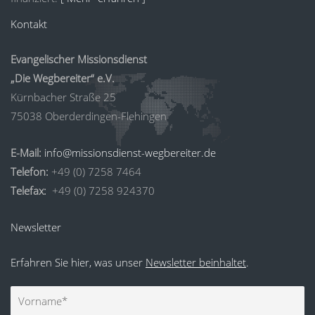
Kontakt
Evangelischer Missionsdienst
„Die Wegbereiter“ e.V.
Kürnbacher Straße 25
75038 Oberderdingen-Flehingen
E-Mail:
info@missionsdienst-wegbereiter.de
Telefon:
+49 (0) 7258 7464
Telefax:
+49 (0) 7258 924370
Newsletter
Erfahren Sie hier, was unser
Newsletter beinhaltet
.
Vorname