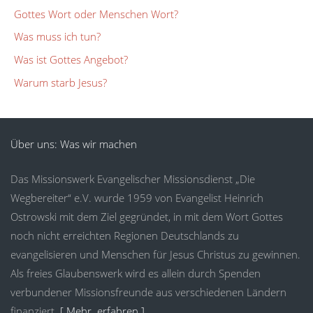
Gottes Wort oder Menschen Wort?
Was muss ich tun?
Was ist Gottes Angebot?
Warum starb Jesus?
Über uns: Was wir machen
Das Missionswerk Evangelischer Missionsdienst „Die
Wegbereiter“ e.V. wurde 1959 von Evangelist Heinrich
Ostrowski mit dem Ziel gegründet, in mit dem Wort Gottes
noch nicht erreichten Regionen Deutschlands zu
evangelisieren und Menschen für Jesus Christus zu gewinnen.
Als freies Glaubenswerk wird es allein durch Spenden
verbundener Missionsfreunde aus verschiedenen Ländern
finanziert.
[ Mehr erfahren ]