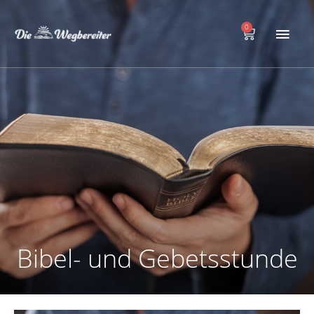
Zum
Hau
Inhalt
0
Warenkorb
springen
Bibel- und Gebetsstunde