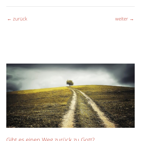
←
zurück
weiter
→
Gibt es einen Weg zurück zu Gott?