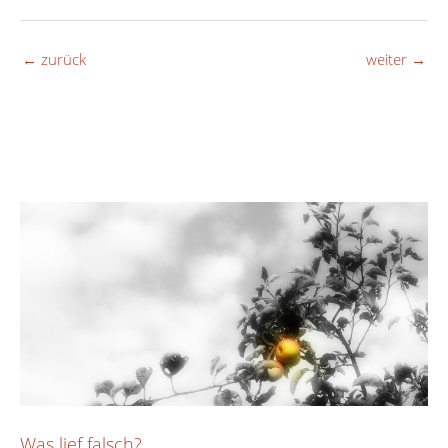
←
zurück
weiter
→
Was lief falsch?