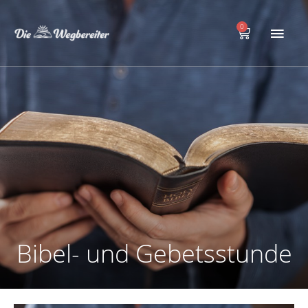
Zum
Hau
Inhalt
0
Warenkorb
springen
Bibel- und Gebetsstunde