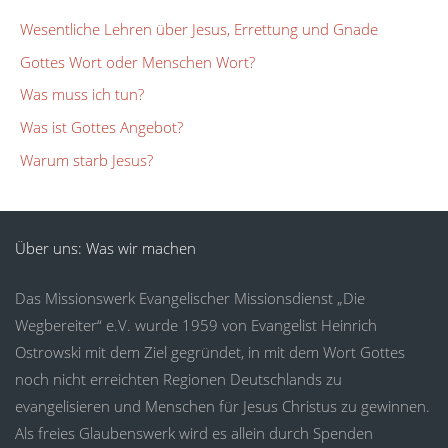
Wesentliche Lehren über Jesus, Errettung und Gnade
Gottes Wort oder Menschen Wort?
Was muss ich tun?
Was ist Gottes Angebot?
Warum starb Jesus?
Über uns: Was wir machen
Das Missionswerk Evangelischer Missionsdienst „Die
Wegbereiter“ e.V. wurde 1959 von Evangelist Heinrich
Ostrowski mit dem Ziel gegründet, in mit dem Wort Gottes
noch nicht erreichten Regionen Deutschlands zu
evangelisieren und Menschen für Jesus Christus zu gewinnen.
Als freies Glaubenswerk wird es allein durch Spenden