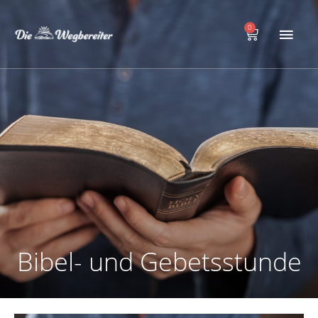
Zum
Hau
Inhalt
0
Warenkorb
springen
Bibel- und Gebetsstunde