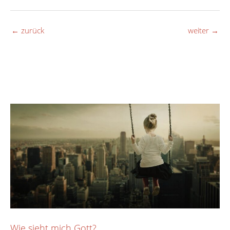
←
zurück
weiter
→
Wie sieht mich Gott?