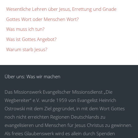
Wesentliche Lehren über Jesus, Errettung und Gnade
Gottes Wort oder Menschen Wort?
Was muss ich tun?
Was ist Gottes Angebot?
Warum starb Jesus?
Über uns: Was wir machen
Das Missionswerk Evangelischer Missionsdienst „Die
Wegbereiter“ e.V. wurde 1959 von Evangelist Heinrich
Ostrowski mit dem Ziel gegründet, in mit dem Wort Gottes
noch nicht erreichten Regionen Deutschlands zu
evangelisieren und Menschen für Jesus Christus zu gewinnen.
Als freies Glaubenswerk wird es allein durch Spenden