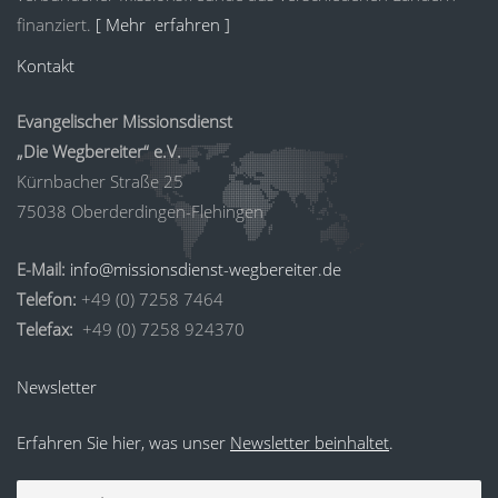
finanziert.
[ Mehr erfahren ]
Kontakt
Evangelischer Missionsdienst
„Die Wegbereiter“ e.V.
Kürnbacher Straße 25
75038 Oberderdingen-Flehingen
E-Mail:
info@missionsdienst-wegbereiter.de
Telefon:
+49 (0) 7258 7464
Telefax:
+49 (0) 7258 924370
Newsletter
Erfahren Sie hier, was unser
Newsletter beinhaltet
.
Vorname