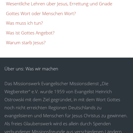
Wesentliche Lehren über Jesus, Errettung und Gnade
Gottes Wort oder Menschen Wort?
Was muss ich tun?
Was ist Gottes Angebot?
Warum starb Jesus?
Über uns: Was wir machen
Das Missionswerk Evangelischer Missionsdienst „Die
Wegbereiter“ e.V. wurde 1959 von Evangelist Heinrich
Ostrowski mit dem Ziel gegründet, in mit dem Wort Gottes
noch nicht erreichten Regionen Deutschlands zu
evangelisieren und Menschen für Jesus Christus zu gewinnen.
Als freies Glaubenswerk wird es allein durch Spenden
verbundener Missionsfreunde aus verschiedenen Ländern