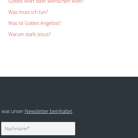
Gottes Wort oder Menschen Wort?
Was muss ich tun?
Was ist Gottes Angebot?
Warum starb Jesus?
r, was unser
Newsletter beinhaltet
.
Nachname