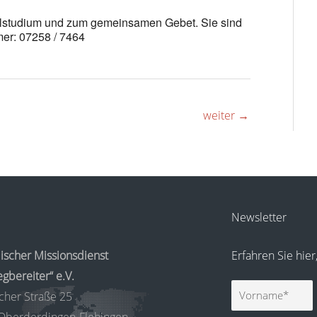
belstudium und zum gemeinsamen Gebet. Sie sind
er: 07258 / 7464
weiter
→
Newsletter
ischer Missionsdienst
Erfahren Sie hie
gbereiter“ e.V.
Vorname
cher Straße 25
Oberderdingen-Flehingen