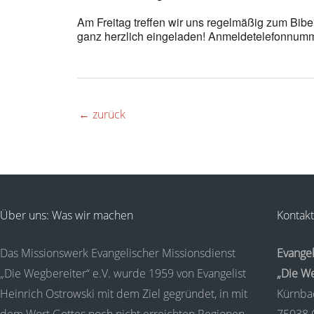
Am Freitag treffen wir uns regelmäßig zum Bi
ganz herzlich eingeladen! Anmeldetelefonnumm
←
zurück
Über uns: Was wir machen
Kontakt
Das Missionswerk Evangelischer Missionsdienst
Evangel
„Die Wegbereiter“ e.V. wurde 1959 von Evangelist
„Die We
Heinrich Ostrowski mit dem Ziel gegründet, in mit
Kürnba
dem Wort Gottes noch nicht erreichten Regionen
75038 