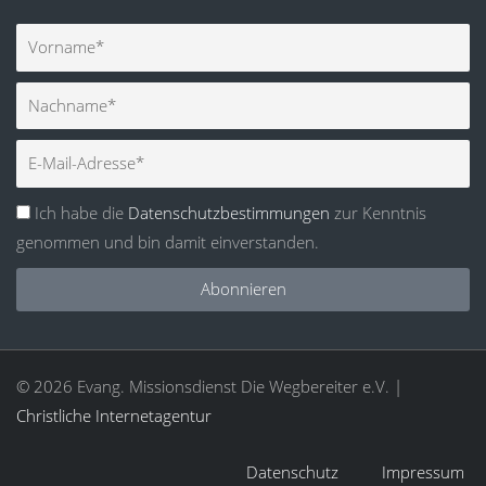
Vorname
Nachname
E-
Mail
Ich habe die
Datenschutzbestimmungen
zur Kenntnis
genommen und bin damit einverstanden.
Abonnieren
© 2026 Evang. Missionsdienst Die Wegbereiter e.V. |
Christliche Internetagentur
Datenschutz
Impressum