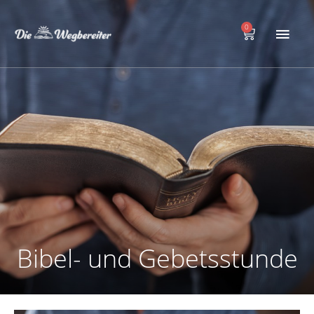
Zum
Hau
Inhalt
0
Warenkorb
springen
Bibel- und Gebetsstunde