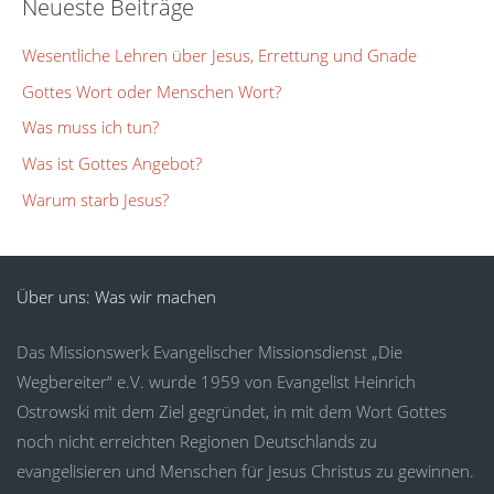
Neueste Beiträge
Wesentliche Lehren über Jesus, Errettung und Gnade
Gottes Wort oder Menschen Wort?
Was muss ich tun?
Was ist Gottes Angebot?
Warum starb Jesus?
Über uns: Was wir machen
Das Missionswerk Evangelischer Missionsdienst „Die
Wegbereiter“ e.V. wurde 1959 von Evangelist Heinrich
Ostrowski mit dem Ziel gegründet, in mit dem Wort Gottes
noch nicht erreichten Regionen Deutschlands zu
evangelisieren und Menschen für Jesus Christus zu gewinnen.