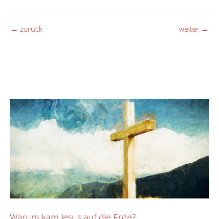
←
zurück
weiter
→
Warum kam Jesus auf die Erde?