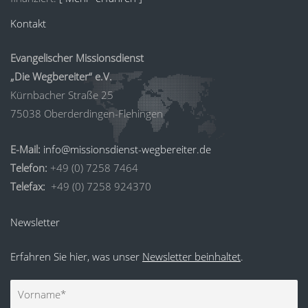
Kontakt
Evangelischer Missionsdienst
„Die Wegbereiter“ e.V.
Kürnbacher Straße 25
75038 Oberderdingen-Flehingen
E-Mail:
info@missionsdienst-wegbereiter.de
Telefon:
+49 (0) 7258 7464
Telefax:
+49 (0) 7258 924370
Newsletter
Erfahren Sie hier, was unser
Newsletter beinhaltet
.
Vorname