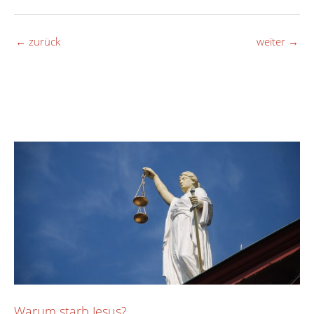
←
zurück
weiter
→
Warum starb Jesus?