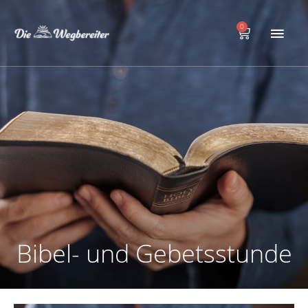
Zum
Hau
Inhalt
0
Warenkorb
springen
Bibel- und Gebetsstunde