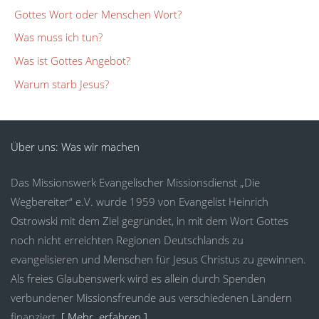
Gottes Wort oder Menschen Wort?
Was muss ich tun?
Was ist Gottes Angebot?
Warum starb Jesus?
Über uns: Was wir machen
Das Missionswerk Evangelischer Missionsdienst „Die
Wegbereiter“ e.V. wurde 1959 von Evangelist Heinrich
Ostrowski mit dem Ziel gegründet, in mit dem Wort Gottes
noch nicht erreichten Regionen Deutschlands zu
evangelisieren und Menschen für Jesus Christus zu gewinnen.
Als freies Glaubenswerk wird es allein durch Spenden
verbundener Missionsfreunde aus verschiedenen Ländern
finanziert.
[ Mehr erfahren ]