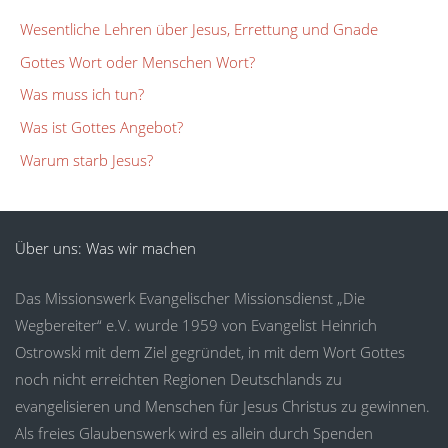
Wesentliche Lehren über Jesus, Errettung und Gnade
Gottes Wort oder Menschen Wort?
Was muss ich tun?
Was ist Gottes Angebot?
Warum starb Jesus?
Über uns: Was wir machen
Das Missionswerk Evangelischer Missionsdienst „Die
Wegbereiter“ e.V. wurde 1959 von Evangelist Heinrich
Ostrowski mit dem Ziel gegründet, in mit dem Wort Gottes
noch nicht erreichten Regionen Deutschlands zu
evangelisieren und Menschen für Jesus Christus zu gewinnen.
Als freies Glaubenswerk wird es allein durch Spenden