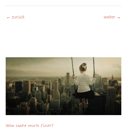
←
zurück
weiter
→
Wie sieht mich Gott?