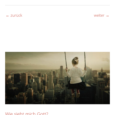
←
zurück
weiter
→
Wie sieht mich Gott?