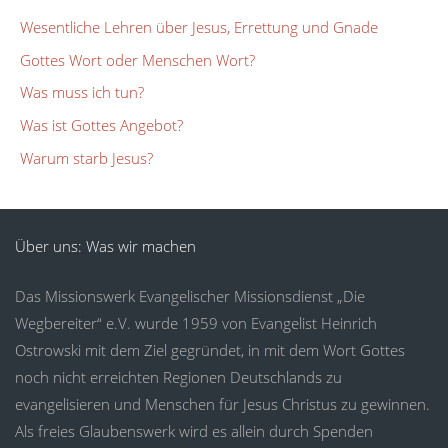
Wesentliche Lehren über Jesus, Errettung und Gnade
Gottes Wort oder Menschen Wort?
Was muss ich tun?
Was ist Gottes Angebot?
Warum starb Jesus?
Über uns: Was wir machen
Das Missionswerk Evangelischer Missionsdienst „Die
Wegbereiter“ e.V. wurde 1959 von Evangelist Heinrich
Ostrowski mit dem Ziel gegründet, in mit dem Wort Gottes
noch nicht erreichten Regionen Deutschlands zu
evangelisieren und Menschen für Jesus Christus zu gewinnen.
Als freies Glaubenswerk wird es allein durch Spenden