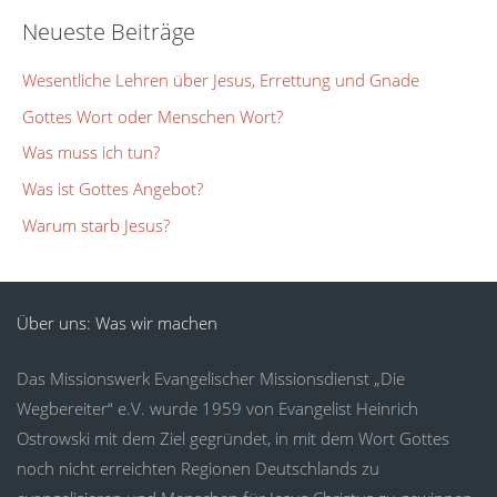
Neueste Beiträge
Wesentliche Lehren über Jesus, Errettung und Gnade
Gottes Wort oder Menschen Wort?
Was muss ich tun?
Was ist Gottes Angebot?
Warum starb Jesus?
Über uns: Was wir machen
Das Missionswerk Evangelischer Missionsdienst „Die
Wegbereiter“ e.V. wurde 1959 von Evangelist Heinrich
Ostrowski mit dem Ziel gegründet, in mit dem Wort Gottes
noch nicht erreichten Regionen Deutschlands zu