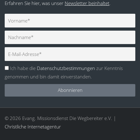
Erfahren Sie hier, was unser
Newsletter beinhaltet
.
Vorname
Nachname
E-
Mail
Ich habe die
Datenschutzbestimmungen
zur Kenntnis
genommen und bin damit einverstanden.
Abonnieren
© 2026 Evang. Missionsdienst Die Wegbereiter e.V. |
Christliche Internetagentur