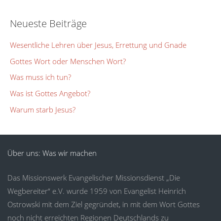
Neueste Beiträge
Wesentliche Lehren über Jesus, Errettung und Gnade
Gottes Wort oder Menschen Wort?
Was muss ich tun?
Was ist Gottes Angebot?
Warum starb Jesus?
Über uns: Was wir machen
Das Missionswerk Evangelischer Missionsdienst „Die
Wegbereiter“ e.V. wurde 1959 von Evangelist Heinrich
Ostrowski mit dem Ziel gegründet, in mit dem Wort Gottes
noch nicht erreichten Regionen Deutschlands zu