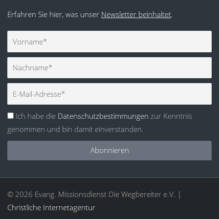
Erfahren Sie hier, was unser
Newsletter beinhaltet
.
Vorname
Nachname
E-
Mail
Ich habe die
Datenschutzbestimmungen
zur Kenntnis
genommen und bin damit einverstanden.
Abonnieren
© 2026 Evang. Missionsdienst Die Wegbereiter e.V. |
Christliche Internetagentur