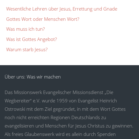
Wesentliche Lehren über Jesus, Errettung und Gnade
Gottes Wort oder Menschen Wort?
Was muss ich tun?
Was ist Gottes Angebot?
Warum starb Jesus?
Über uns: Was wir machen
Das Missionswerk Evangelischer Missionsdienst „Die
Wegbereiter“ e.V. wurde 1959 von Evangelist Heinrich
Ostrowski mit dem Ziel gegründet, in mit dem Wort Gottes
noch nicht erreichten Regionen Deutschlands zu
evangelisieren und Menschen für Jesus Christus zu gewinnen.
Als freies Glaubenswerk wird es allein durch Spenden