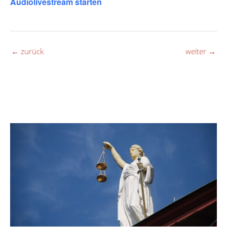
Audiolivestream starten
←
zurück
weiter
→