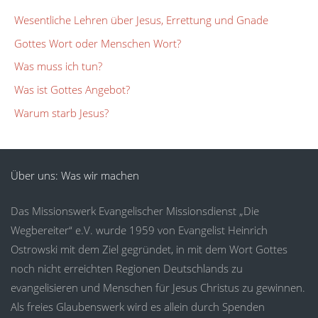
Wesentliche Lehren über Jesus, Errettung und Gnade
Gottes Wort oder Menschen Wort?
Was muss ich tun?
Was ist Gottes Angebot?
Warum starb Jesus?
Über uns: Was wir machen
Das Missionswerk Evangelischer Missionsdienst „Die
Wegbereiter“ e.V. wurde 1959 von Evangelist Heinrich
Ostrowski mit dem Ziel gegründet, in mit dem Wort Gottes
noch nicht erreichten Regionen Deutschlands zu
evangelisieren und Menschen für Jesus Christus zu gewinnen.
Als freies Glaubenswerk wird es allein durch Spenden