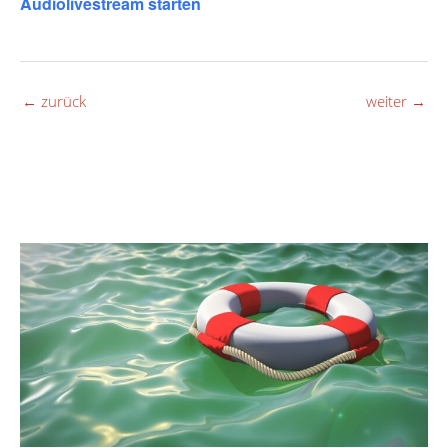
Audiolivestream starten
←
zurück
weiter
→