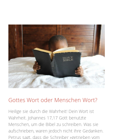
Gottes Wort oder Menschen Wort?
Heilige sie durch die Wahrheit! Dein Wort ist
Wahrheit. Johannes 17,17 Gott benutzte
Menschen, um die Bibel zu schreiben. Was sie
aufschrieben, waren jedoch nicht ihre Gedanken.
Petrus sagt, dass die Schreiber »getrieben vom