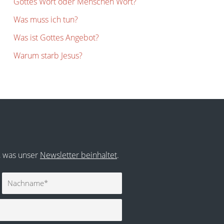
Gottes Wort oder Menschen Wort?
Was muss ich tun?
Was ist Gottes Angebot?
Warum starb Jesus?
r, was unser
Newsletter beinhaltet
.
Nachname