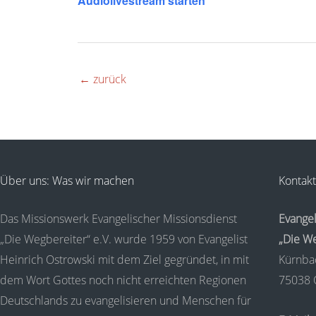
Audiolivestream starten
←
zurück
Über uns: Was wir machen
Kontakt
Das Missionswerk Evangelischer Missionsdienst
Evangel
„Die Wegbereiter“ e.V. wurde 1959 von Evangelist
„Die We
Heinrich Ostrowski mit dem Ziel gegründet, in mit
Kürnba
dem Wort Gottes noch nicht erreichten Regionen
75038 
Deutschlands zu evangelisieren und Menschen für