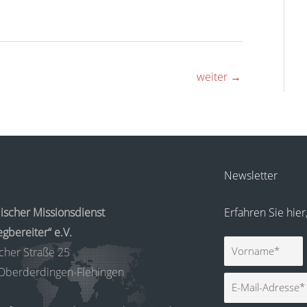
weiter
→
Newsletter
ischer Missionsdienst
Erfahren Sie hie
gbereiter“ e.V.
Vorname
cher Straße 25
Oberderdingen-Flehingen
E-
Mail