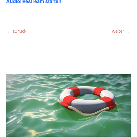
Audiolivestream starten
←
zurück
weiter
→