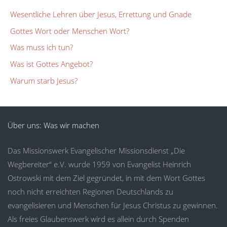
Wesentliche Lehren über Jesus, Errettung und Gnade
Gottes Wort oder Menschen Wort?
Was muss ich tun?
Was ist Gottes Angebot?
Warum starb Jesus?
Über uns: Was wir machen
Das Missionswerk Evangelischer Missionsdienst „Die
Wegbereiter“ e.V. wurde 1959 von Evangelist Heinrich
Ostrowski mit dem Ziel gegründet, in mit dem Wort Gottes
noch nicht erreichten Regionen Deutschlands zu
evangelisieren und Menschen für Jesus Christus zu gewinnen.
Als freies Glaubenswerk wird es allein durch Spenden