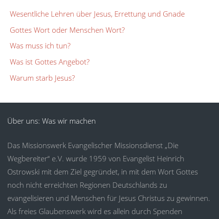
Wesentliche Lehren über Jesus, Errettung und Gnade
Gottes Wort oder Menschen Wort?
Was muss ich tun?
Was ist Gottes Angebot?
Warum starb Jesus?
Über uns: Was wir machen
Das Missionswerk Evangelischer Missionsdienst „Die
Wegbereiter“ e.V. wurde 1959 von Evangelist Heinrich
Ostrowski mit dem Ziel gegründet, in mit dem Wort Gottes
noch nicht erreichten Regionen Deutschlands zu
evangelisieren und Menschen für Jesus Christus zu gewinnen.
Als freies Glaubenswerk wird es allein durch Spenden