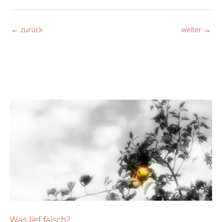
←
zurück
weiter
→
Was lief falsch?