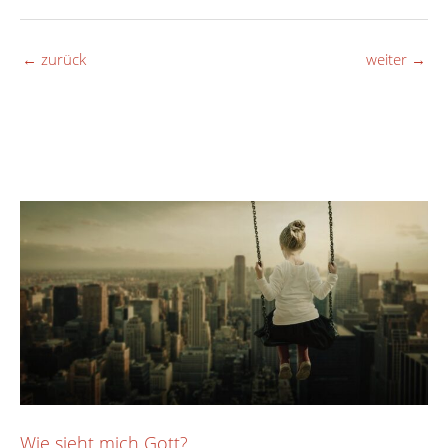
←
zurück
weiter
→
Wie sieht mich Gott?