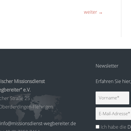
weiter
→
Newsletter
ischer Missionsdienst
Erfahren Sie hie
gbereiter“ e.V.
Vorname
cher Straße 25
Oberderdingen-Flehingen
E-
Mail
info@missionsdienst-wegbereiter.de
Ich habe die
D