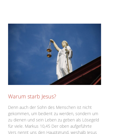
Warum starb Jesus?
Denn auch der Sohn des Menschen ist nicht
gekommen, um bedient zu werden, sondern um
zu dienen und sein Leben zu geben als Lösegeld
für viele. Markus 10,45 Der oben aufgeführte
Vers nennt uns den Hauptgrund, weshalb Jesus