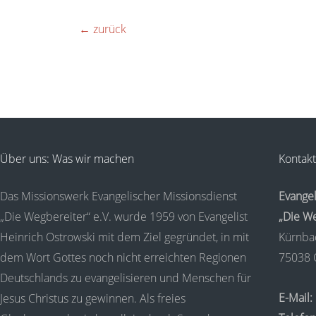
←
zurück
Über uns: Was wir machen
Kontakt
Das Missionswerk Evangelischer Missionsdienst
Evangel
„Die Wegbereiter“ e.V. wurde 1959 von Evangelist
„Die We
Heinrich Ostrowski mit dem Ziel gegründet, in mit
Kürnba
dem Wort Gottes noch nicht erreichten Regionen
75038 
Deutschlands zu evangelisieren und Menschen für
E-Mail:
Jesus Christus zu gewinnen. Als freies