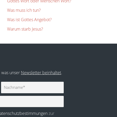
Gottes Wort oder Menschen Wort?
Was muss ich tun?
Was ist Gottes Angebot?
Warum starb Jesus?
r, was unser
Newsletter beinhaltet
.
Nachname
atenschutzbestimmungen
zur