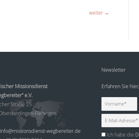
weiter
→
Newsletter
ischer Missionsdienst
Erfahren Sie hie
gbereiter“ e.V.
Vorname
cher Straße 25
Oberderdingen-Flehingen
E-
Mail
info@missionsdienst-wegbereiter.de
Ich habe die
D