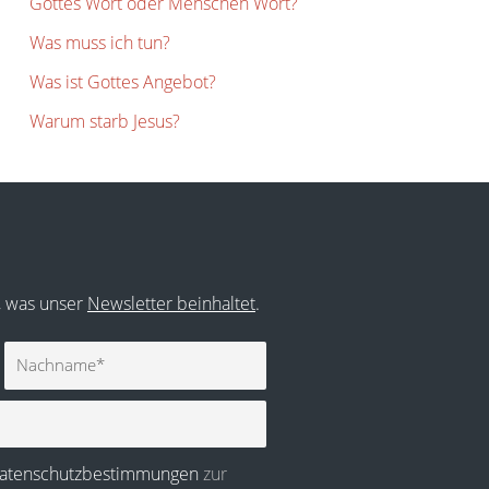
Gottes Wort oder Menschen Wort?
Was muss ich tun?
Was ist Gottes Angebot?
Warum starb Jesus?
r, was unser
Newsletter beinhaltet
.
Nachname
atenschutzbestimmungen
zur