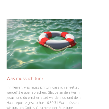
Was muss ich tun?
Ihr Herren, was muss ich tun, dass ich er-rettet
werde? Sie aber sprachen: Glaube an den Herrn
Jesus, und du wirst errettet werden, du und dein
Haus. Apostelgeschichte 16,30.31 Was müssen
wir tun, um Gottes Geschenk der Errettung in