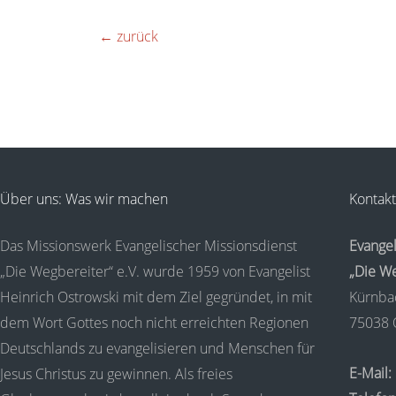
←
zurück
Über uns: Was wir machen
Kontakt
Das Missionswerk Evangelischer Missionsdienst
Evangel
„Die Wegbereiter“ e.V. wurde 1959 von Evangelist
„Die We
Heinrich Ostrowski mit dem Ziel gegründet, in mit
Kürnba
dem Wort Gottes noch nicht erreichten Regionen
75038 
Deutschlands zu evangelisieren und Menschen für
E-Mail:
Jesus Christus zu gewinnen. Als freies