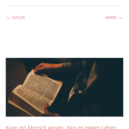
←
zurück
weiter
→
Kann ein Mensch wissen, dass er ewiges Leben