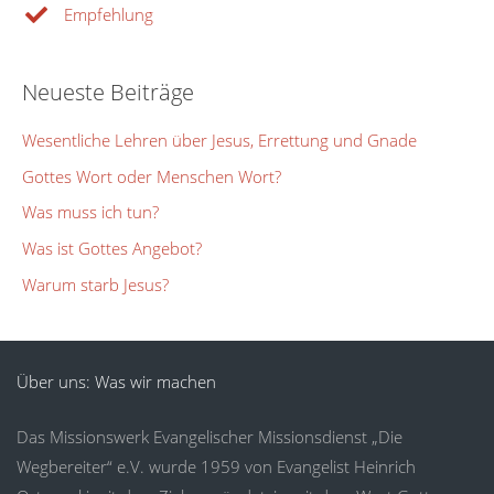
Empfehlung
Neueste Beiträge
Wesentliche Lehren über Jesus, Errettung und Gnade
Gottes Wort oder Menschen Wort?
Was muss ich tun?
Was ist Gottes Angebot?
Warum starb Jesus?
Über uns: Was wir machen
Das Missionswerk Evangelischer Missionsdienst „Die
Wegbereiter“ e.V. wurde 1959 von Evangelist Heinrich