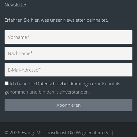
Newsletter
Erfahren Sie hier, was unser
Newsletter beinhaltet
.
Vorname
Nachname
E-
Mail
Ich habe die
Datenschutzbestimmungen
zur Kenntnis
genommen und bin damit einverstanden.
Abonnieren
© 2026 Evang. Missionsdienst Die Wegbereiter e.V. |