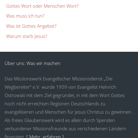
Gottes Wort oder Menschen Wort?
Was muss ich tun?
Was ist Gottes Angebot?
Warum starb Jesus?
Über uns: Was wir machen
Das Missionswerk Evangelischer Missionsdienst „Die
Wegbereiter“ e.V. wurde 1959 von Evangelist Heinrich
Ostrowski mit dem Ziel gegründet, in mit dem Wort Gottes
noch nicht erreichten Regionen Deutschlands zu
evangelisieren und Menschen für Jesus Christus zu gewinnen.
Als freies Glaubenswerk wird es allein durch Spenden
verbundener Missionsfreunde aus verschiedenen Ländern
finanziert.
[ Mehr erfahren ]