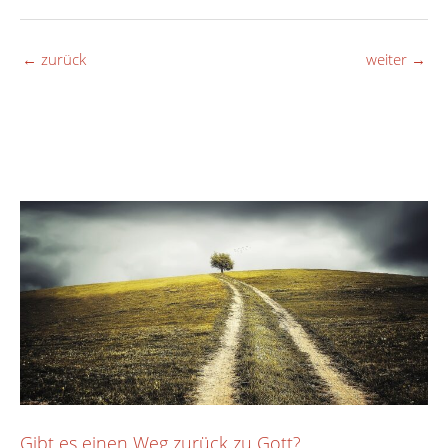
←
zurück
weiter
→
Gibt es einen Weg zurück zu Gott?