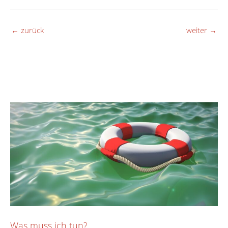
←
zurück
weiter
→
Was muss ich tun?