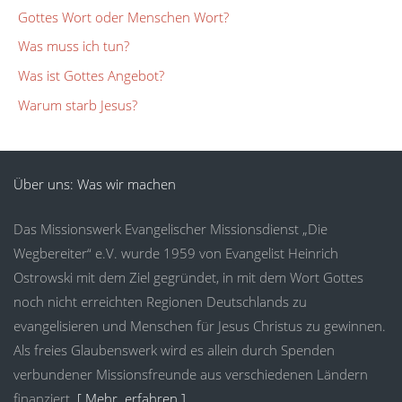
Gottes Wort oder Menschen Wort?
Was muss ich tun?
Was ist Gottes Angebot?
Warum starb Jesus?
Über uns: Was wir machen
Das Missionswerk Evangelischer Missionsdienst „Die
Wegbereiter“ e.V. wurde 1959 von Evangelist Heinrich
Ostrowski mit dem Ziel gegründet, in mit dem Wort Gottes
noch nicht erreichten Regionen Deutschlands zu
evangelisieren und Menschen für Jesus Christus zu gewinnen.
Als freies Glaubenswerk wird es allein durch Spenden
verbundener Missionsfreunde aus verschiedenen Ländern
finanziert.
[ Mehr erfahren ]