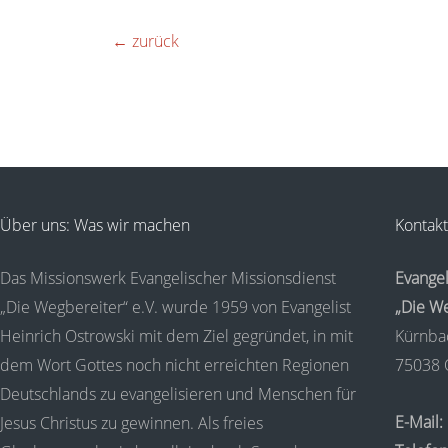
←
zurück
Über uns: Was wir machen
Kontakt
Das Missionswerk Evangelischer Missionsdienst
Evangel
„Die Wegbereiter“ e.V. wurde 1959 von Evangelist
„Die We
Heinrich Ostrowski mit dem Ziel gegründet, in mit
Kürnba
dem Wort Gottes noch nicht erreichten Regionen
75038 
Deutschlands zu evangelisieren und Menschen für
E-Mail:
Jesus Christus zu gewinnen. Als freies