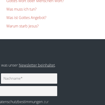
Gottes Wort oder Menschen Wort?
Was muss ich tun?
Was ist Gottes Angebot?
Warum starb Jesus?
r, was unser
Newsletter beinhaltet
.
Nachname
atenschutzbestimmungen
zur