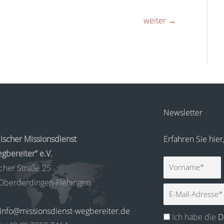
weiter
→
Newsletter
ischer Missionsdienst
Erfahren Sie hie
gbereiter“ e.V.
Vorname
cher Straße 25
Oberderdingen-Flehingen
E-
Mail
info@missionsdienst-wegbereiter.de
Ich habe die
D