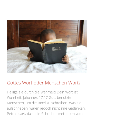
Gottes Wort oder Menschen Wort?
Heilige sie durch die Wahrheit! Dein Wort ist
Wahrheit. Johannes 17,17 Gott benutzte
Menschen, um die Bibel zu schreiben. Was sie
aufschrieben, waren jedoch nicht ihre Gedanken.
Petrus sagt, dass die Schreiber »getrieben vom