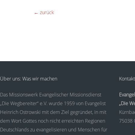
←
zurück
Über uns: Was wir machen
Kontakt
Das Missionswerk Evangelischer Missionsdienst
Evangel
„Die Wegbereiter“ e.V. wurde 1959 von Evangelist
„Die We
Heinrich Ostrowski mit dem Ziel gegründet, in mit
Kürnba
dem Wort Gottes noch nicht erreichten Regionen
75038 
Deutschlands zu evangelisieren und Menschen für