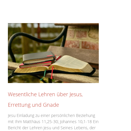
Wesentliche Lehren über Jesus,
Errettung und Gnade
Jesu Einladung zu einer persönlichen Beziehung
mit Ihm Matthäus 11,25-30; Johannes 10,1-18 Ein
Bericht der Lehren Jesu und Seines Lebens, der