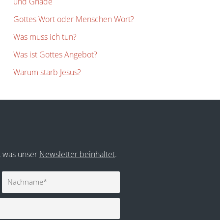
und Gnade
Gottes Wort oder Menschen Wort?
Was muss ich tun?
Was ist Gottes Angebot?
Warum starb Jesus?
r, was unser
Newsletter beinhaltet
.
Nachname