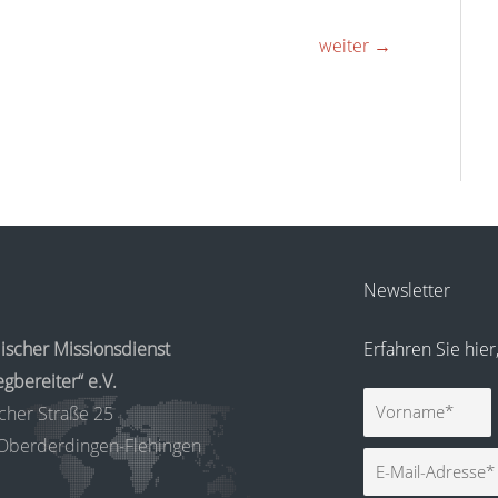
weiter
→
Newsletter
ischer Missionsdienst
Erfahren Sie hie
gbereiter“ e.V.
Vorname
cher Straße 25
Oberderdingen-Flehingen
E-
Mail