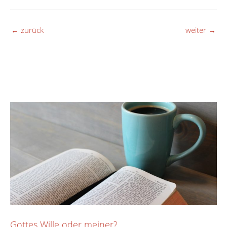
←
zurück
weiter
→
Gottes Wille oder meiner?