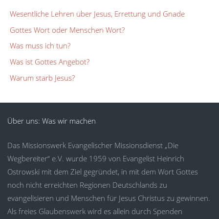
Wesentliche Lehren über Jesus, Errettung und Gnade
Gottes Wort oder Menschen Wort?
Was muss ich tun?
Was ist Gottes Angebot?
Warum starb Jesus?
Über uns: Was wir machen
Das Missionswerk Evangelischer Missionsdienst „Die
Wegbereiter“ e.V. wurde 1959 von Evangelist Heinrich
Ostrowski mit dem Ziel gegründet, in mit dem Wort Gottes
noch nicht erreichten Regionen Deutschlands zu
evangelisieren und Menschen für Jesus Christus zu gewinnen.
Als freies Glaubenswerk wird es allein durch Spenden