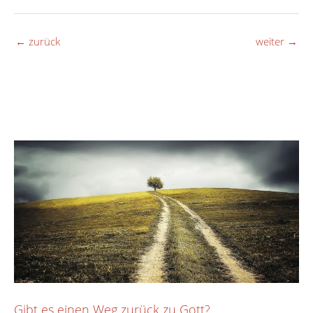
←
zurück
weiter
→
Gibt es einen Weg zurück zu Gott?