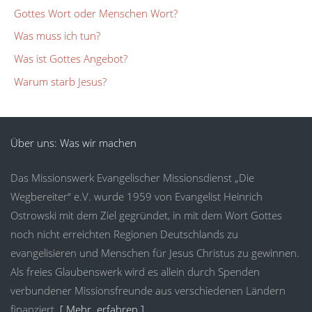
Gottes Wort oder Menschen Wort?
Was muss ich tun?
Was ist Gottes Angebot?
Warum starb Jesus?
Über uns: Was wir machen
Das Missionswerk Evangelischer Missionsdienst „Die
Wegbereiter“ e.V. wurde 1959 von Evangelist Heinrich
Ostrowski mit dem Ziel gegründet, in mit dem Wort Gottes
noch nicht erreichten Regionen Deutschlands zu
evangelisieren und Menschen für Jesus Christus zu gewinnen.
Als freies Glaubenswerk wird es allein durch Spenden
verbundener Missionsfreunde aus verschiedenen Ländern
finanziert.
[ Mehr erfahren ]