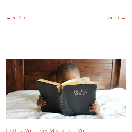
←
zurück
weiter
→
Gottes Wort oder Menschen Wort?