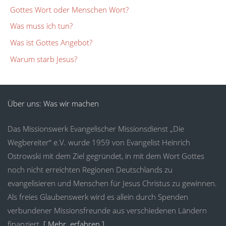
Gottes Wort oder Menschen Wort?
Was muss ich tun?
Was ist Gottes Angebot?
Warum starb Jesus?
Über uns: Was wir machen
Das Missionswerk Evangelischer Missionsdienst „Die
Wegbereiter“ e.V. wurde 1959 von Evangelist Heinrich
Ostrowski mit dem Ziel gegründet, in mit dem Wort Gottes
noch nicht erreichten Regionen Deutschlands zu
evangelisieren und Menschen für Jesus Christus zu gewinnen.
Als freies Glaubenswerk wird es allein durch Spenden
verbundener Missionsfreunde aus verschiedenen Ländern
finanziert.
[ Mehr erfahren ]