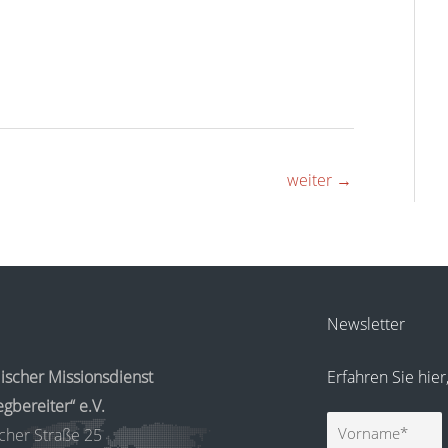
weiter
→
Newsletter
ischer Missionsdienst
Erfahren Sie hie
gbereiter“ e.V.
Vorname
cher Straße 25