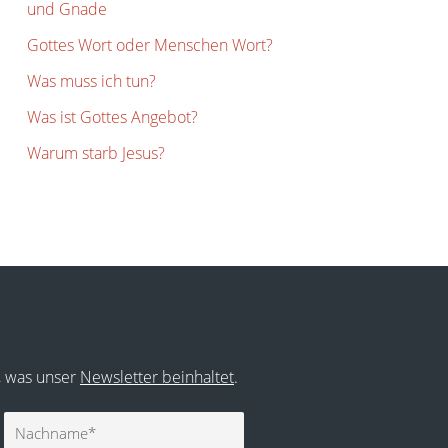
und Gnade
Gottes Wort oder Menschen Wort?
Was muss ich tun?
Was ist Gottes Angebot?
Warum starb Jesus?
r, was unser
Newsletter beinhaltet
.
Nachname