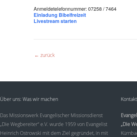
Anmeldetelefonnummer: 07258 / 7464
Einladung Bibelfreizeit
Livestream starten
←
zurück
Über uns: Was wir machen
Kontakt
Das Missionswerk Evangelischer Missionsdienst
Evangel
„Die Wegbereiter“ e.V. wurde 1959 von Evangelist
„Die We
Heinrich Ostrowski mit dem Ziel gegründet, in mit
Kürnba