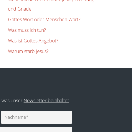
und Gnade
Gottes Wort oder Menschen Wort?
Was muss ich tun?
Was ist Gottes Angebot?
Warum starb Jesus?
r, was unser
Newsletter beinhaltet
.
Nachname