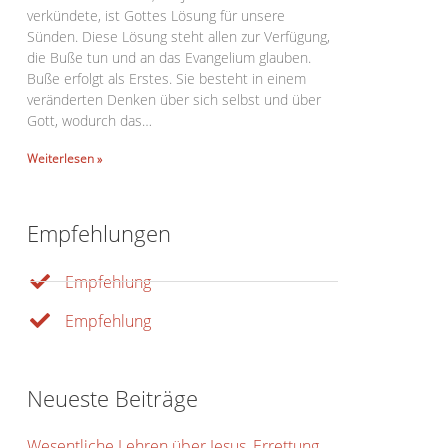
verkündete, ist Gottes Lösung für unsere
Sünden. Diese Lösung steht allen zur Verfügung,
die Buße tun und an das Evangelium glauben.
Buße erfolgt als Erstes. Sie besteht in einem
veränderten Denken über sich selbst und über
Gott, wodurch das…
Office 365
Outlook Live
Weiterlesen »
Empfehlungen
Empfehlung
Empfehlung
Neueste Beiträge
Wesentliche Lehren über Jesus, Errettung