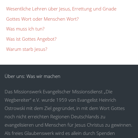
Wesentliche Lehren über Jesus, Errettung und Gnade
Gottes Wort oder Menschen Wort?
Was muss ich tun?
Was ist Gottes Angebot?
Warum starb Jesus?
Über uns: Was wir machen
Das Missionswerk Evangelischer Missionsdienst „Die
Wegbereiter“ e.V. wurde 1959 von Evangelist Heinrich
Ostrowski mit dem Ziel gegründet, in mit dem Wort Gottes
noch nicht erreichten Regionen Deutschlands zu
evangelisieren und Menschen für Jesus Christus zu gewinnen.
Als freies Glaubenswerk wird es allein durch Spenden