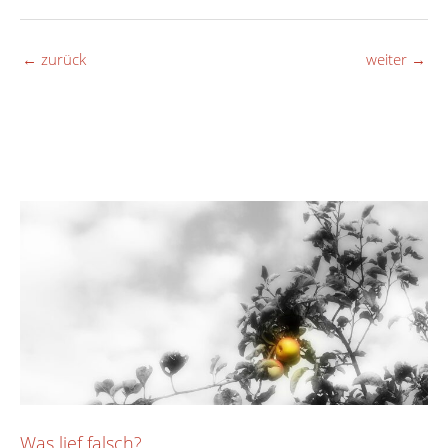
←
zurück
weiter
→
Was lief falsch?