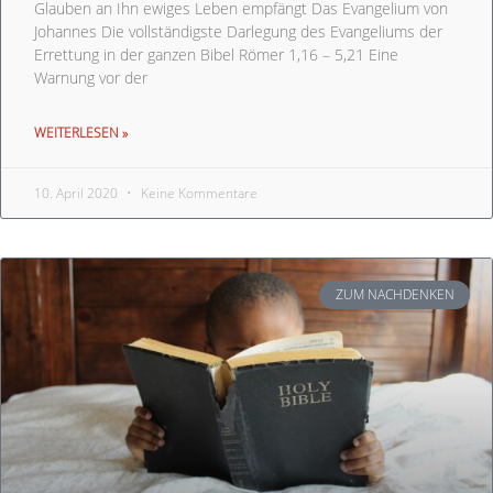
Glauben an Ihn ewiges Leben empfängt Das Evangelium von
Johannes Die vollständigste Darlegung des Evangeliums der
Errettung in der ganzen Bibel Römer 1,16 – 5,21 Eine
Warnung vor der
WEITERLESEN »
10. April 2020
Keine Kommentare
ZUM NACHDENKEN