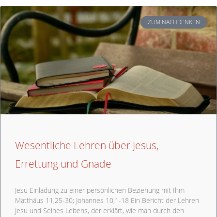
ZUM NACHDENKEN
Wesentliche Lehren über Jesus,
Errettung und Gnade
Jesu Einladung zu einer persönlichen Beziehung mit Ihm
Matthäus 11,25-30; Johannes 10,1-18 Ein Bericht der Lehren
Jesu und Seines Lebens, der erklärt, wie man durch den