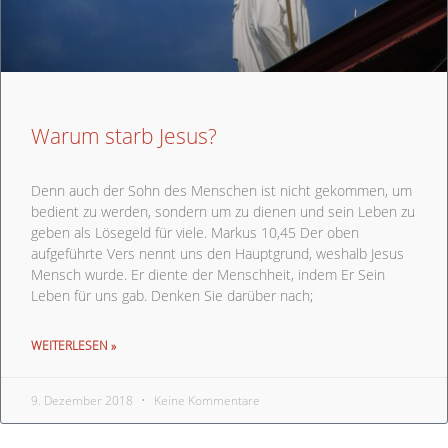
Warum starb Jesus?
Denn auch der Sohn des Menschen ist nicht gekommen, um
bedient zu werden, sondern um zu dienen und sein Leben zu
geben als Lösegeld für viele. Markus 10,45 Der oben
aufgeführte Vers nennt uns den Hauptgrund, weshalb Jesus
Mensch wurde. Er diente der Menschheit, indem Er Sein
Leben für uns gab. Denken Sie darüber nach;
WEITERLESEN »
9. Dezember 2018
Keine Kommentare