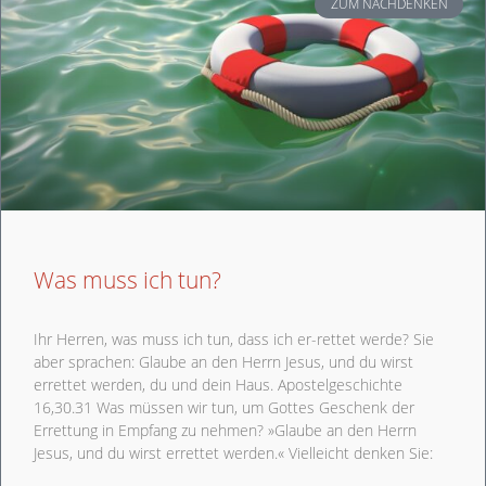
ZUM NACHDENKEN
Was muss ich tun?
Ihr Herren, was muss ich tun, dass ich er-rettet werde? Sie
aber sprachen: Glaube an den Herrn Jesus, und du wirst
errettet werden, du und dein Haus. Apostelgeschichte
16,30.31 Was müssen wir tun, um Gottes Geschenk der
Errettung in Empfang zu nehmen? »Glaube an den Herrn
Jesus, und du wirst errettet werden.« Vielleicht denken Sie: