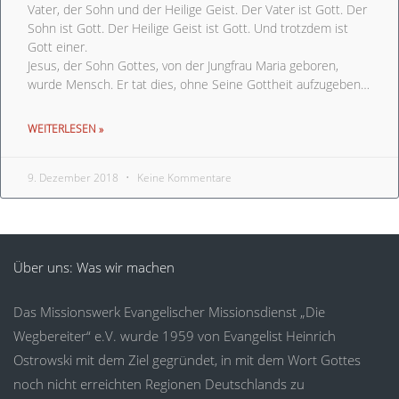
Vater, der Sohn und der Heilige Geist. Der Vater ist Gott. Der
Sohn ist Gott. Der Heilige Geist ist Gott. Und trotzdem ist
Gott einer.
Jesus, der Sohn Gottes, von der Jungfrau Maria geboren,
wurde Mensch. Er tat dies, ohne Seine Gottheit aufzugeben…
WEITERLESEN »
9. Dezember 2018
Keine Kommentare
Über uns: Was wir machen
Das Missionswerk Evangelischer Missionsdienst „Die
Wegbereiter“ e.V. wurde 1959 von Evangelist Heinrich
Ostrowski mit dem Ziel gegründet, in mit dem Wort Gottes
noch nicht erreichten Regionen Deutschlands zu