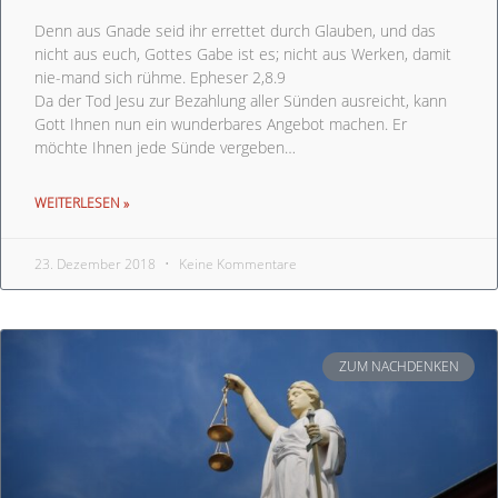
Denn aus Gnade seid ihr errettet durch Glauben, und das
nicht aus euch, Gottes Gabe ist es; nicht aus Werken, damit
nie-mand sich rühme. Epheser 2,8.9
Da der Tod Jesu zur Bezahlung aller Sünden ausreicht, kann
Gott Ihnen nun ein wunderbares Angebot machen. Er
möchte Ihnen jede Sünde vergeben…
WEITERLESEN »
23. Dezember 2018
Keine Kommentare
ZUM NACHDENKEN