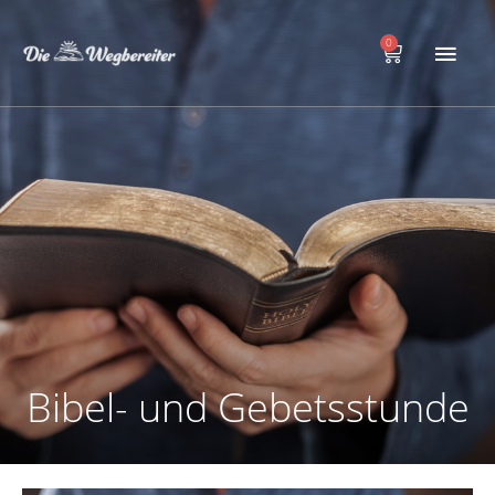
Zum
Hau
Inhalt
0
Warenkorb
springen
Bibel- und Gebetsstunde