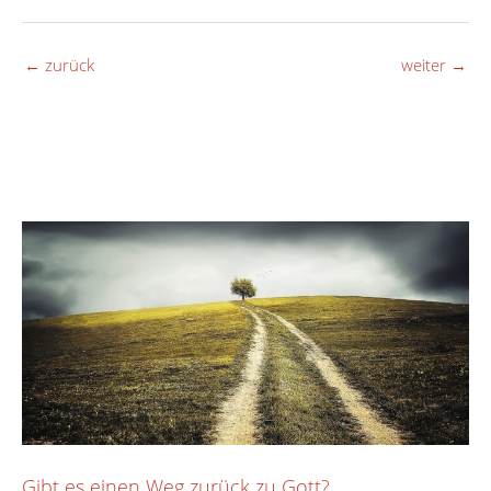
←
zurück
weiter
→
Gibt es einen Weg zurück zu Gott?