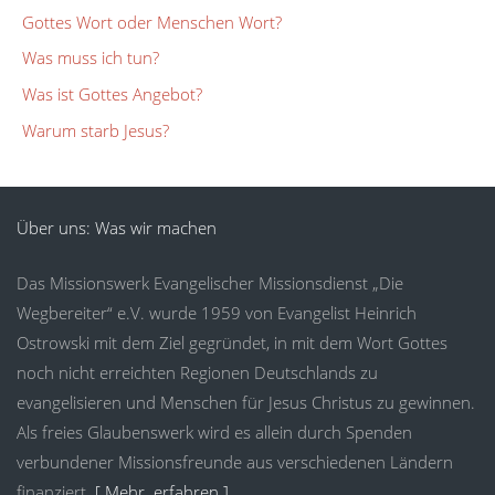
Gottes Wort oder Menschen Wort?
Was muss ich tun?
Was ist Gottes Angebot?
Warum starb Jesus?
Über uns: Was wir machen
Das Missionswerk Evangelischer Missionsdienst „Die
Wegbereiter“ e.V. wurde 1959 von Evangelist Heinrich
Ostrowski mit dem Ziel gegründet, in mit dem Wort Gottes
noch nicht erreichten Regionen Deutschlands zu
evangelisieren und Menschen für Jesus Christus zu gewinnen.
Als freies Glaubenswerk wird es allein durch Spenden
verbundener Missionsfreunde aus verschiedenen Ländern
finanziert.
[ Mehr erfahren ]