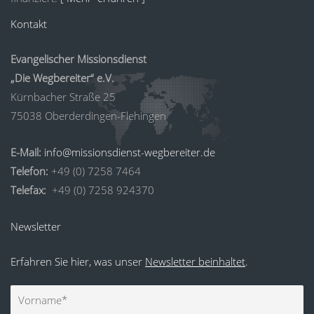
Kontakt
Evangelischer Missionsdienst
„Die Wegbereiter“ e.V.
Kürnbacher Straße 25
75038 Oberderdingen-Flehingen
E-Mail:
info@missionsdienst-wegbereiter.de
Telefon:
+49 (0) 7258 7464
Telefax:
+49 (0) 7258 924370
Newsletter
Erfahren Sie hier, was unser
Newsletter beinhaltet
.
Vorname