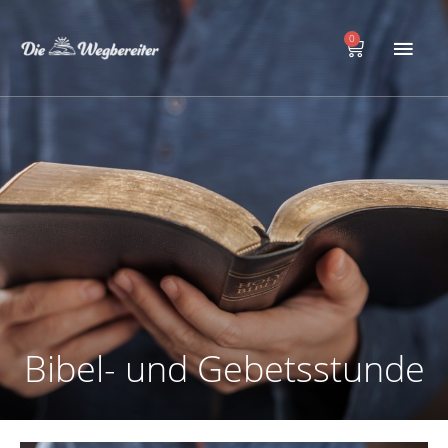
Zum
Hau
Inhalt
0
Warenkorb
springen
Bibel- und Gebetsstunde