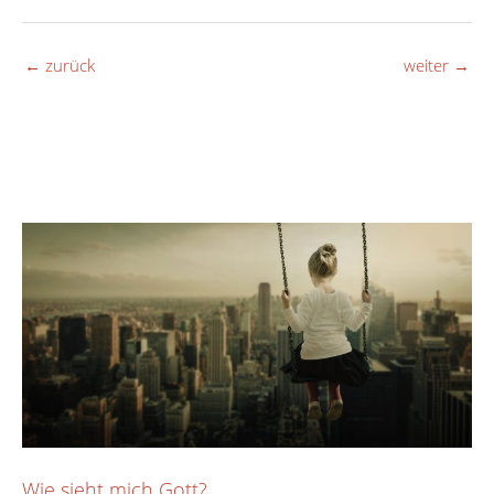
←
zurück
weiter
→
Wie sieht mich Gott?