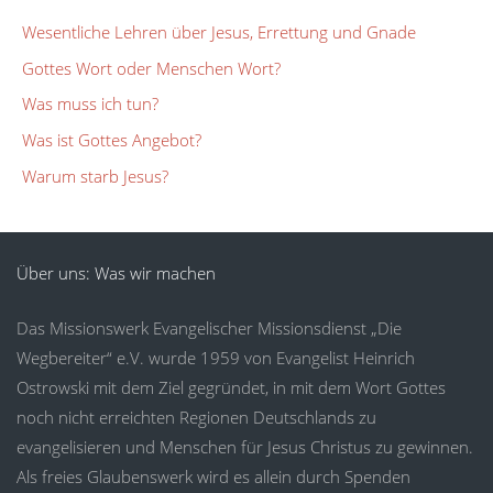
Wesentliche Lehren über Jesus, Errettung und Gnade
Gottes Wort oder Menschen Wort?
Was muss ich tun?
Was ist Gottes Angebot?
Warum starb Jesus?
Über uns: Was wir machen
Das Missionswerk Evangelischer Missionsdienst „Die
Wegbereiter“ e.V. wurde 1959 von Evangelist Heinrich
Ostrowski mit dem Ziel gegründet, in mit dem Wort Gottes
noch nicht erreichten Regionen Deutschlands zu
evangelisieren und Menschen für Jesus Christus zu gewinnen.
Als freies Glaubenswerk wird es allein durch Spenden